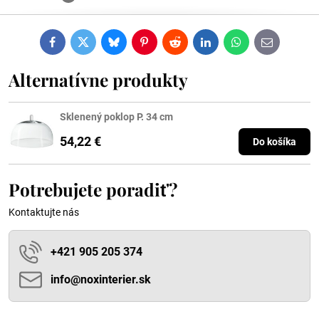
Facebook
Twitter
Bluesky
Pinterest
Reddit
LinkedIn
WhatsApp
E-
mail
Alternatívne produkty
Sklenený poklop P. 34 cm
54,22 €
Do košíka
Potrebujete poradiť?
Kontaktujte nás
+421 905 205 374
info​@noxinterier​.sk