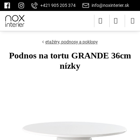
+421 905 205 374
info@noxinterier.sk
etažéry, podnosy a poklopy
Podnos na tortu GRANDE 36cm
nízky