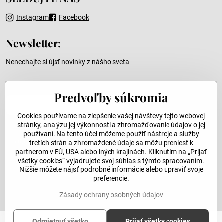
Instagram
Facebook
Newsletter:
Nenechajte si újsť novinky z nášho sveta
Váš e-mail
Predvoľby súkromia
Cookies používame na zlepšenie vašej návštevy tejto webovej
stránky, analýzu jej výkonnosti a zhromažďovanie údajov o jej
používaní. Na tento účel môžeme použiť nástroje a služby
Odoslať
tretích strán a zhromaždené údaje sa môžu preniesť k
partnerom v EÚ, USA alebo iných krajinách. Kliknutím na „Prijať
všetky cookies“ vyjadrujete svoj súhlas s týmto spracovaním.
Nižšie môžete nájsť podrobné informácie alebo upraviť svoje
©
2026
Copyright
preferencie.
Predvoľby súkromia
Zásady ochrany osobných údajov
Zásady ochrany osobných údajov
Vytvorené pomocou:
BiznisWeb.sk
Odmietnuť všetko
Prijať všetky cookies