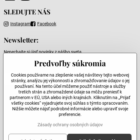
SLEDUJTE NÁS
Instagram
Facebook
Newsletter:
Nenechajte si újsť novinky z nášho sveta
Predvoľby súkromia
Váš e-mail
Cookies používame na zlepšenie vašej návštevy tejto webovej
stránky, analýzu jej výkonnosti a zhromažďovanie údajov o jej
používaní. Na tento účel môžeme použiť nástroje a služby
tretích strán a zhromaždené údaje sa môžu preniesť k
partnerom v EÚ, USA alebo iných krajinách. Kliknutím na „Prijať
Odoslať
všetky cookies“ vyjadrujete svoj súhlas s týmto spracovaním.
Nižšie môžete nájsť podrobné informácie alebo upraviť svoje
preferencie.
©
2026
Copyright
Zásady ochrany osobných údajov
Predvoľby súkromia
Zásady ochrany osobných údajov
Vytvorené pomocou:
BiznisWeb.sk