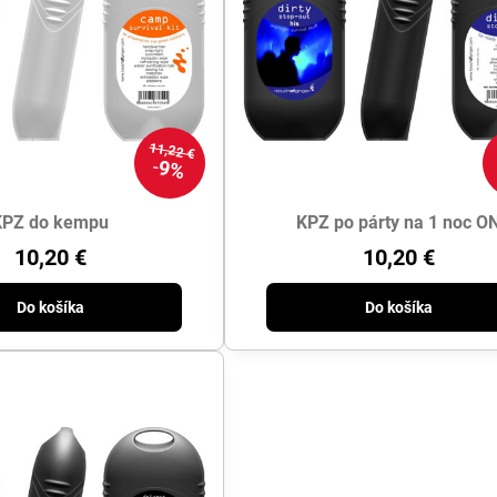
11,22 €
9%
KPZ do kempu
KPZ po párty na 1 noc O
10,20 €
10,20 €
Do košíka
Do košíka