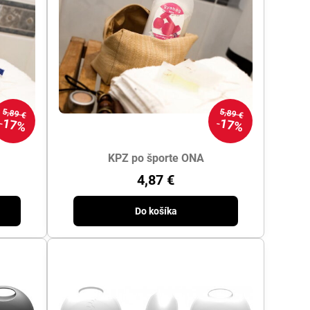
5,89 €
5,89 €
17%
17%
KPZ po športe ONA
4,87 €
Do košíka