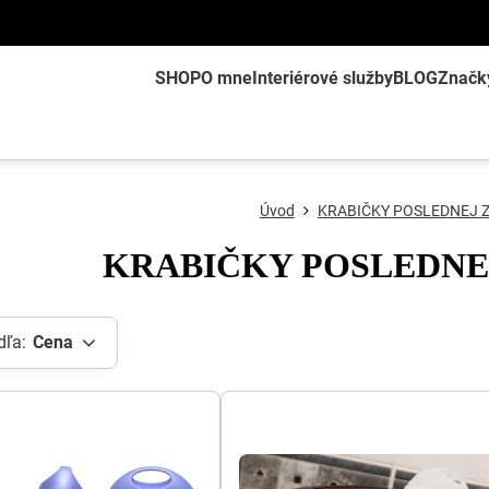
SHOP
O mne
Interiérové služby
BLOG
Značk
Úvod
KRABIČKY POSLEDNEJ 
KRABIČKY POSLEDN
dľa:
Cena