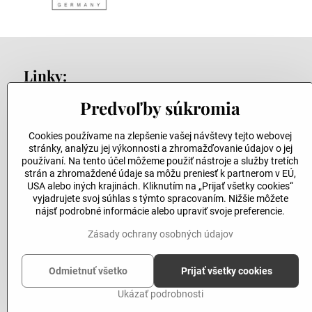
Linky:
Predvoľby súkromia
Kontakty
Obchodné podmienky
Cookies používame na zlepšenie vašej návštevy tejto webovej
Reklamačný poriadok
stránky, analýzu jej výkonnosti a zhromažďovanie údajov o jej
používaní. Na tento účel môžeme použiť nástroje a služby tretích
strán a zhromaždené údaje sa môžu preniesť k partnerom v EÚ,
USA alebo iných krajinách. Kliknutím na „Prijať všetky cookies“
vyjadrujete svoj súhlas s týmto spracovaním. Nižšie môžete
nájsť podrobné informácie alebo upraviť svoje preferencie.
Zásady ochrany osobných údajov
Odmietnuť všetko
Prijať všetky cookies
Ukázať podrobnosti