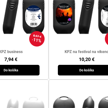
8,97 €
11%
KPZ business
KPZ na festival na víken
7,94 €
10,20 €
Do košíka
Do košíka