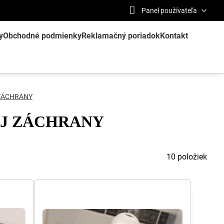
Panel používateľa
y
Obchodné podmienky
Reklamačný poriadok
Kontakt
ZÁCHRANY
EJ ZÁCHRANY
10
položiek