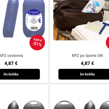
7,07 €
31%
KPZ cestovná
KPZ po športe ON
4,87 €
4,87 €
Do košíka
Do košíka