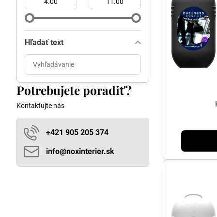
Hľadať text
Prehľadať
výsledky
filtra
Potrebujete poradiť?
fulltextom
Kontaktujte nás
+421 905 205 374
info​@noxinterier​.sk