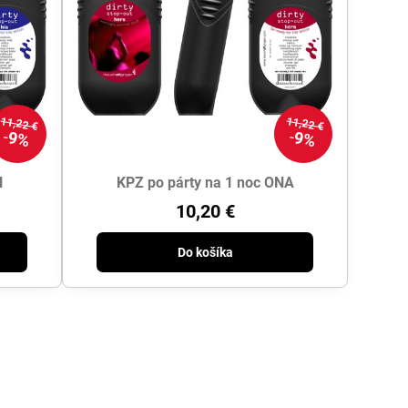
11,22 €
11,22 €
9%
9%
N
KPZ po párty na 1 noc ONA
10,20 €
Do košíka