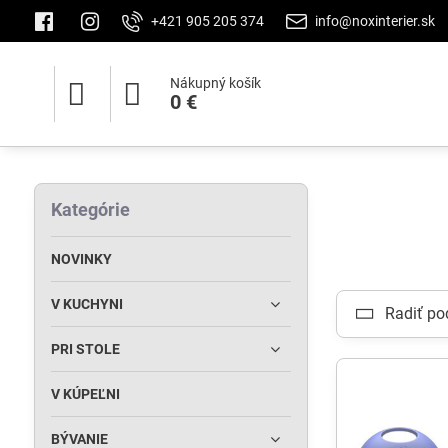
+421 905 205 374
info@noxinterier.sk
Nákupný košík
0 €
Kategórie
NOVINKY
V KUCHYNI
Radiť po
PRI STOLE
V KÚPEĽNI
BÝVANIE