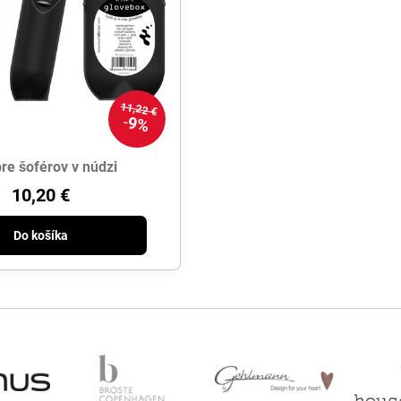
11,22 €
9%
re šoférov v núdzi
10,20 €
Do košíka