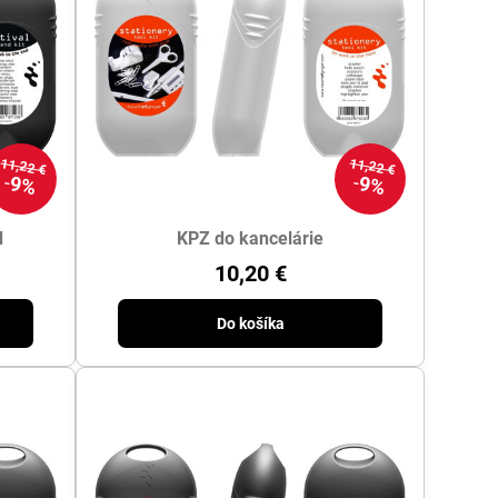
11,22 €
11,22 €
9%
9%
d
KPZ do kancelárie
10,20 €
Do košíka