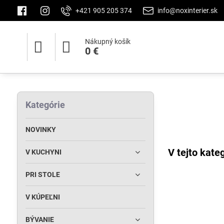
+421 905 205 374
info@noxinterier.sk
Nákupný košík
0 €
Kategórie
NOVINKY
V KUCHYNI
PRI STOLE
V KÚPEĽNI
BÝVANIE