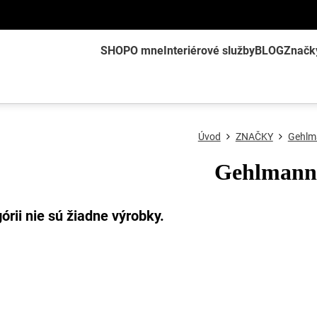
SHOP
O mne
Interiérové služby
BLOG
Značk
Úvod
ZNAČKY
Gehlm
Gehlmann