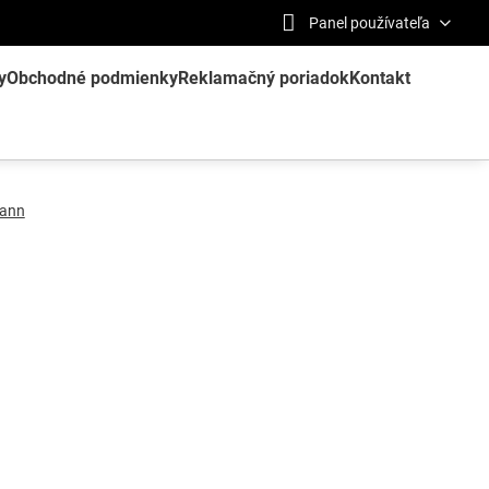
Panel používateľa
y
Obchodné podmienky
Reklamačný poriadok
Kontakt
ann