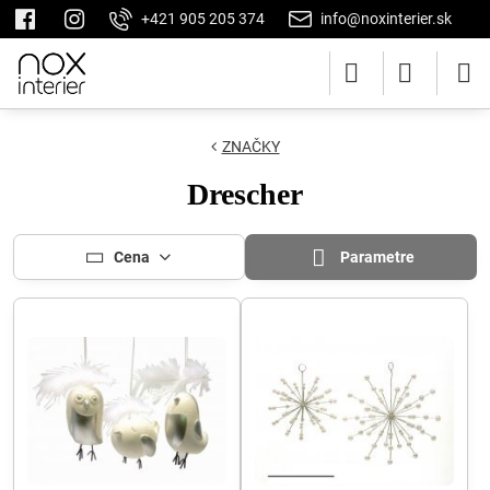
+421 905 205 374
info@noxinterier.sk
ZNAČKY
Drescher
Cena
Parametre