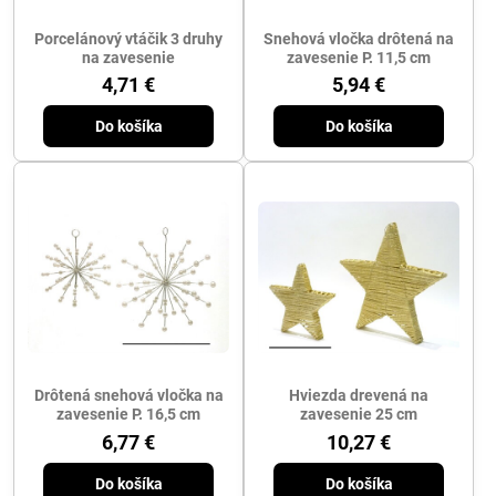
Porcelánový vtáčik 3 druhy
Snehová vločka drôtená na
na zavesenie
zavesenie P. 11,5 cm
4,71 €
5,94 €
Do košíka
Do košíka
Drôtená snehová vločka na
Hviezda drevená na
zavesenie P. 16,5 cm
zavesenie 25 cm
6,77 €
10,27 €
Do košíka
Do košíka