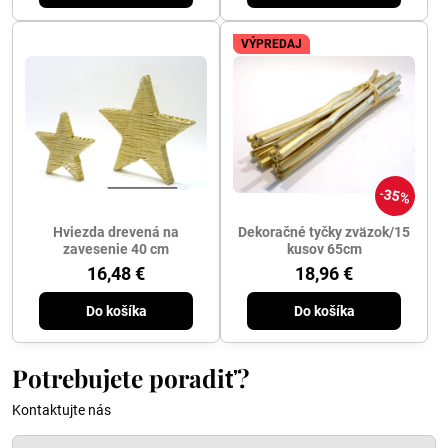
VÝPREDAJ
35%
Hviezda drevená na
Dekoračné tyčky zväzok/15
zavesenie 40 cm
kusov 65cm
16,48 €
18,96 €
Do košíka
Do košíka
Potrebujete poradiť?
Kontaktujte nás