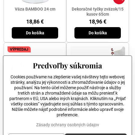
Váza BAMBOO 24 cm
Dekoračné tyčky zväzok/15
kusov 65cm
18,86 €
18,96 €
Do košíka
Do košíka
VÝPREDAJ
Predvoľby súkromia
Cookies používame na zlepšenie vašej návštevy tejto webovej
stránky, analýzu jej výkonnosti a zhromažďovanie údajov o jej
používaní. Na tento účel môžeme použiť nástroje a služby
tretích strán a zhromaždené údaje sa môžu preniesť k
29%
partnerom v EÚ, USA alebo iných krajinách. Kliknutím na „Prijať
všetky cookies“ vyjadrujete svoj súhlas s týmto spracovaním.
Svetelná girlanda ROSSY 16
Miska STAR stredná -
Nižšie môžete nájsť podrobné informácie alebo upraviť svoje
LED svetiel
červená
preferencie.
19,37 €
19,42 €
Zásady ochrany osobných údajov
Do košíka
Do košíka