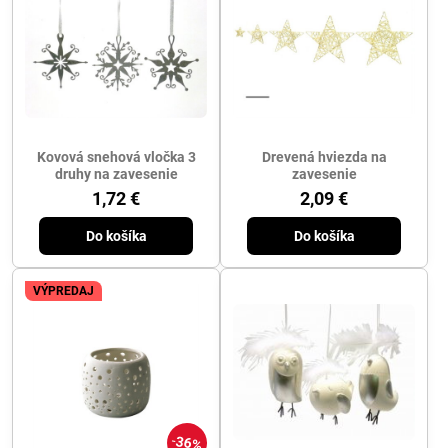
Kovová snehová vločka 3
Drevená hviezda na
druhy na zavesenie
zavesenie
1,72 €
2,09 €
Do košíka
Do košíka
VÝPREDAJ
36%