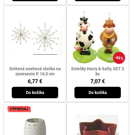
46%
Drôtená snehová vločka na
Sviečky Harry & Sally, SET 2
zavesenie P. 16,5 cm
ks
6,77 €
7,07 €
Do košíka
Do košíka
VÝPREDAJ