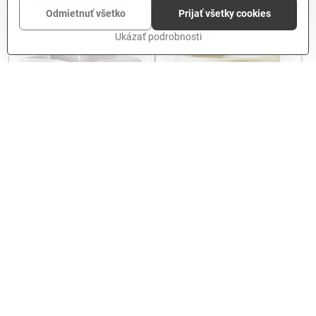
Odmietnuť všetko
Prijať všetky cookies
VÝPREDAJ
Ukázať podrobnosti
34%
Keramická misa STAR 24cm
Kvetináč CUBA CREMA P.
22cm
19,47 €
19,48 €
Do košíka
Do košíka