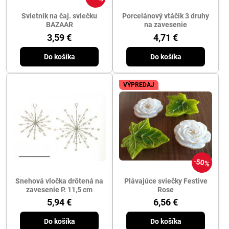
Svietnik na čaj. sviečku
Porcelánový vtáčik 3 druhy
BAZAAR
na zavesenie
3,59 €
4,71 €
Do košíka
Do košíka
VÝPREDAJ
50%
Snehová vločka drôtená na
Plávajúce sviečky Festive
zavesenie P. 11,5 cm
Rose
5,94 €
6,56 €
Do košíka
Do košíka