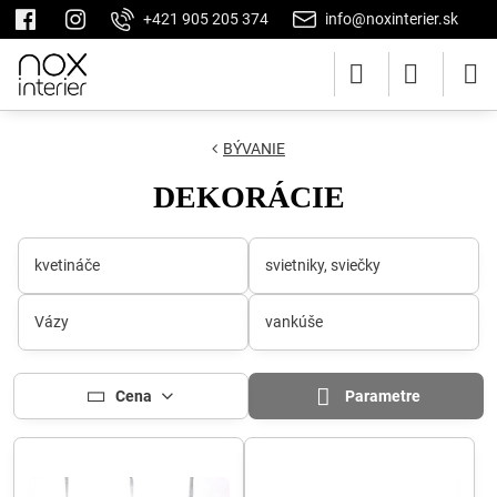
+421 905 205 374
info@noxinterier.sk
BÝVANIE
DEKORÁCIE
kvetináče
svietniky, sviečky
Vázy
vankúše
Cena
Parametre