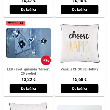
10,27 €
10,46 €
Do košíka
Do košíka
VÝPREDAJ
35%
LED - svet. girlanda "Mirror",
Vankúš CHOOSE HAPPY
20 svetiel
13,22 €
15,68 €
Do košíka
Do košíka