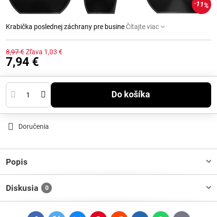
11%
Krabička poslednej záchrany pre busine
Čítajte viac
8,97 €
Zľava
1,03 €
7,94 €
Do košíka
Doručenia
Popis
Diskusia
0