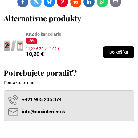
Facebook
Twitter
Bluesky
Pinterest
Reddit
LinkedIn
WhatsApp
E-
mail
Alternatívne produkty
KPZ do kancelárie
-9%
11,22 €
Zľava 1,02 €
Do košíka
10,20 €
Potrebujete poradiť?
Kontaktujte nás
+421 905 205 374
info​@noxinterier​.sk