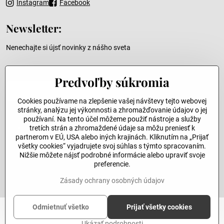
Instagram
Facebook
Newsletter:
Nenechajte si újsť novinky z nášho sveta
Váš e-mail
Predvoľby súkromia
Cookies používame na zlepšenie vašej návštevy tejto webovej
stránky, analýzu jej výkonnosti a zhromažďovanie údajov o jej
používaní. Na tento účel môžeme použiť nástroje a služby
Odoslať
tretích strán a zhromaždené údaje sa môžu preniesť k
partnerom v EÚ, USA alebo iných krajinách. Kliknutím na „Prijať
všetky cookies“ vyjadrujete svoj súhlas s týmto spracovaním.
Nižšie môžete nájsť podrobné informácie alebo upraviť svoje
©
2026
Copyright
preferencie.
Predvoľby súkromia
Zásady ochrany osobných údajov
Zásady ochrany osobných údajov
Vytvorené pomocou:
BiznisWeb.sk
Odmietnuť všetko
Prijať všetky cookies
Ukázať podrobnosti