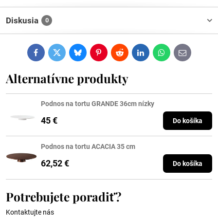
Diskusia
0
Facebook
Twitter
Bluesky
Pinterest
Reddit
LinkedIn
WhatsApp
E-
mail
Alternatívne produkty
Podnos na tortu GRANDE 36cm nízky
45 €
Do košíka
Podnos na tortu ACACIA 35 cm
62,52 €
Do košíka
Potrebujete poradiť?
Kontaktujte nás