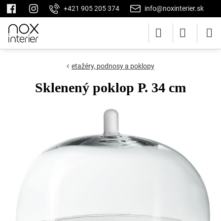
+421 905 205 374
info@noxinterier.sk
etažéry, podnosy a poklopy
Sklenený poklop P. 34 cm