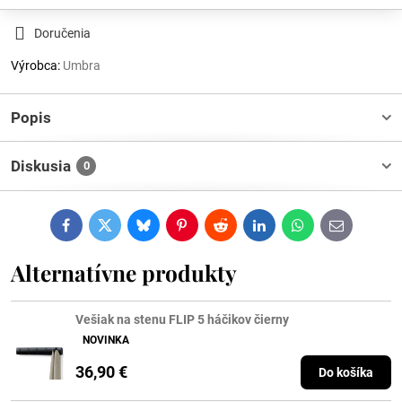
Doručenia
Výrobca:
Umbra
Popis
Diskusia
0
Facebook
Twitter
Bluesky
Pinterest
Reddit
LinkedIn
WhatsApp
E-
mail
Alternatívne produkty
Vešiak na stenu FLIP 5 háčikov čierny
NOVINKA
36,90 €
Do košíka