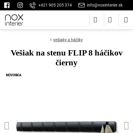
+421 905 205 374
info@noxinterier.sk
vešiaky a háčiky
Vešiak na stenu FLIP 8 háčikov
čierny
NOVINKA