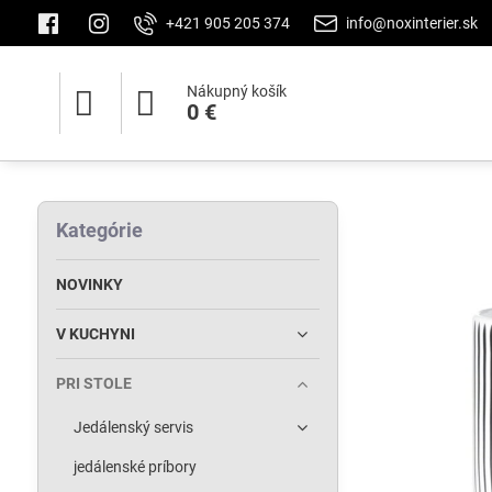
+421 905 205 374
info@noxinterier.sk
Nákupný košík
0 €
Kategórie
NOVINKY
V KUCHYNI
PRI STOLE
Jedálenský servis
jedálenské príbory