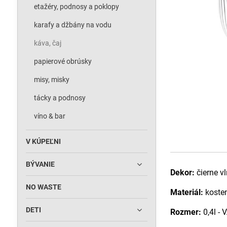
etažéry, podnosy a poklopy
karafy a džbány na vodu
káva, čaj
papierové obrúsky
misy, misky
tácky a podnosy
víno & bar
V KÚPEĽNI
BÝVANIE
Dekor:
čierne v
NO WASTE
Materiál:
kosten
DETI
Rozmer:
0,4l - 