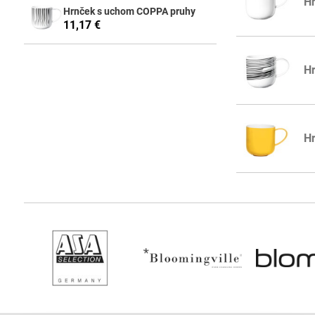
Hr
Hrnček s uchom COPPA pruhy
11,17 €
Hr
Hr