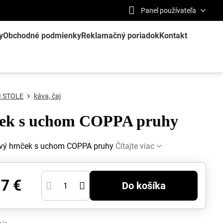
Panel používateľa
y
Obchodné podmienky
Reklamačný poriadok
Kontakt
I STOLE
káva, čaj
ek s uchom COPPA pruhy
vý hrnček s uchom COPPA pruhy
Čítajte viac
17 €
Do košíka