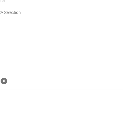
nia
A Selection
0