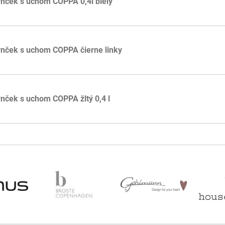
nček s uchom COPPA 0,4l bíely
nček s uchom COPPA čierne linky
nček s uchom COPPA žltý 0,4 l