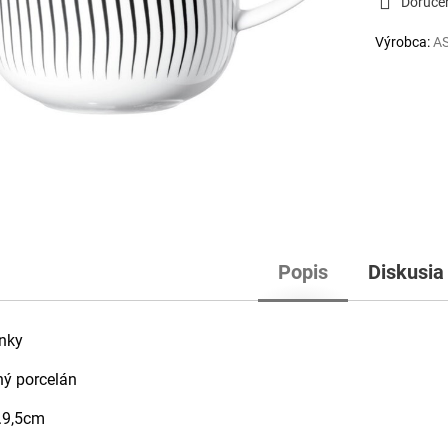
Doruče
Výrobca:
AS
Popis
Diskusia
lnky
ý porcelán
V.9,5cm