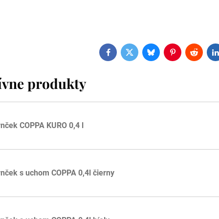
Facebook
Twitter
Bluesky
Pinterest
Reddit
L
ívne produkty
rnček COPPA KURO 0,4 l
nček s uchom COPPA 0,4l čierny