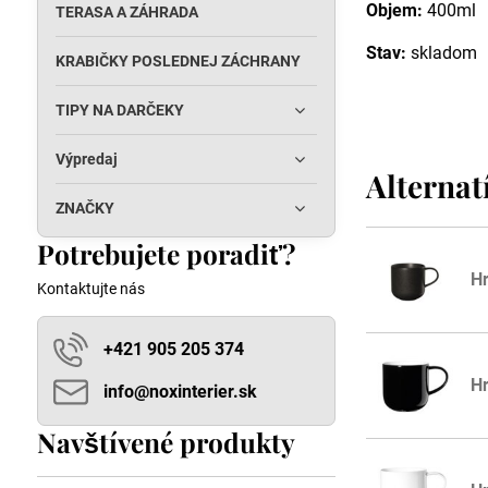
Objem:
400ml
TERASA A ZÁHRADA
Stav:
skladom
KRABIČKY POSLEDNEJ ZÁCHRANY
TIPY NA DARČEKY
Výpredaj
Alternat
ZNAČKY
Potrebujete poradiť?
H
Kontaktujte nás
+421 905 205 374
Hr
info​@noxinterier​.sk
Navštívené produkty