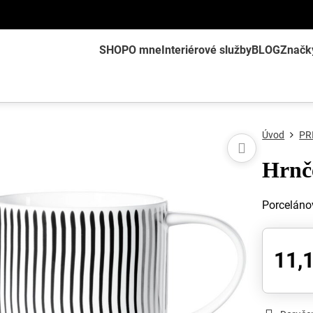
SHOP
O mne
Interiérové služby
BLOG
Značk
Úvod
PR
Hrnč
Porceláno
11,