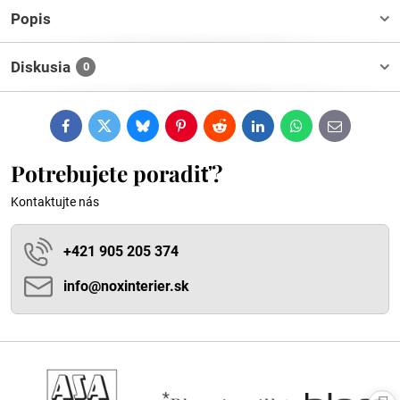
Popis
Diskusia
0
Facebook
Twitter
Bluesky
Pinterest
Reddit
LinkedIn
WhatsApp
E-
mail
Potrebujete poradiť?
Kontaktujte nás
+421 905 205 374
info​@noxinterier​.sk