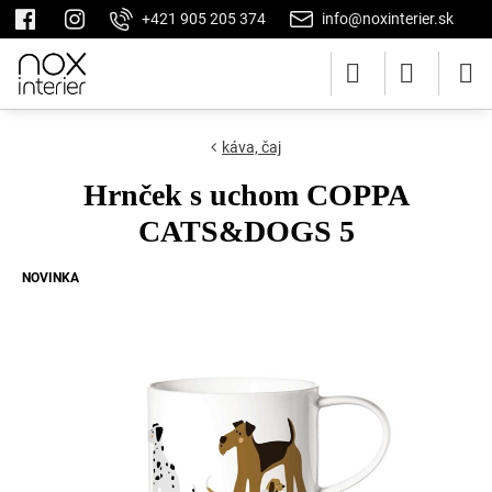
+421 905 205 374
info@noxinterier.sk
káva, čaj
Hrnček s uchom COPPA
CATS&DOGS 5
NOVINKA