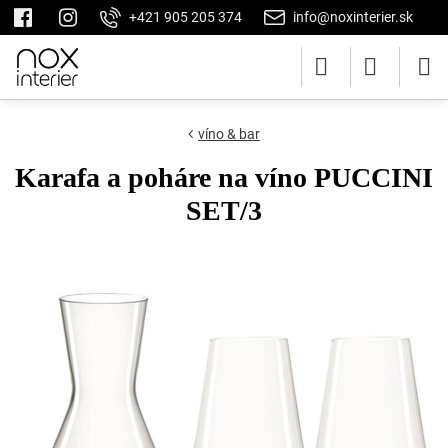
+421 905 205 374
info@noxinterier.sk
víno & bar
Karafa a poháre na víno PUCCINI
SET/3