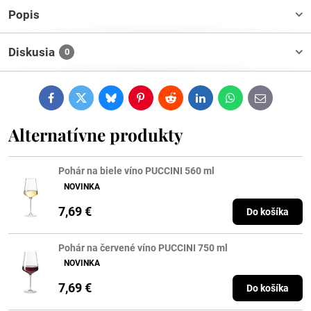
Popis
Diskusia
0
Facebook
Twitter
Bluesky
Pinterest
Reddit
LinkedIn
WhatsApp
E-
mail
Alternatívne produkty
Pohár na biele víno PUCCINI 560 ml
NOVINKA
7,69 €
Do košíka
Pohár na červené víno PUCCINI 750 ml
NOVINKA
7,69 €
Do košíka