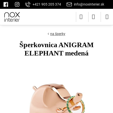
+421 905 205 374
info@noxinterier.sk
na šperky
Šperkovnica ANIGRAM
ELEPHANT medená