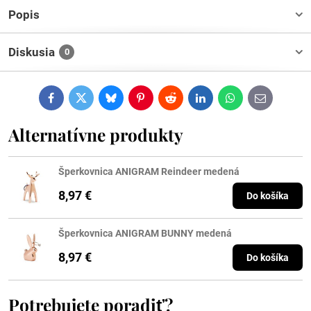
Popis
Diskusia
0
Facebook
Twitter
Bluesky
Pinterest
Reddit
LinkedIn
WhatsApp
E-
mail
Alternatívne produkty
Šperkovnica ANIGRAM Reindeer medená
8,97 €
Do košíka
Šperkovnica ANIGRAM BUNNY medená
8,97 €
Do košíka
Potrebujete poradiť?