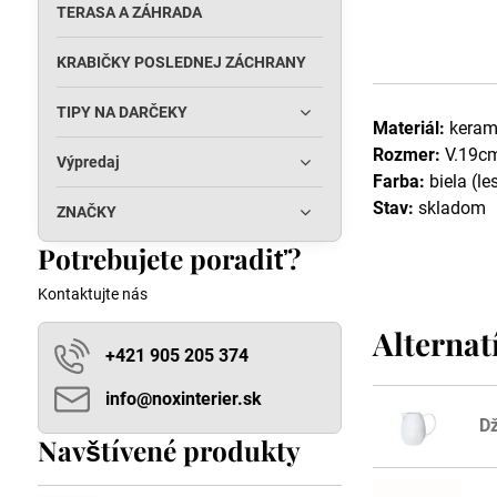
TERASA A ZÁHRADA
KRABIČKY POSLEDNEJ ZÁCHRANY
TIPY NA DARČEKY
Materiál:
keram
Rozmer:
V.19cm
Výpredaj
Farba:
biela (le
Stav:
skladom
ZNAČKY
Potrebujete poradiť?
Kontaktujte nás
Alternat
+421 905 205 374
info​@noxinterier​.sk
D
Navštívené produkty