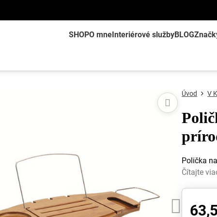
SHOP
O mne
Interiérové služby
BLOG
Značk
Úvod
V 
Poli
prír
Polička n
Čítajte via
63,