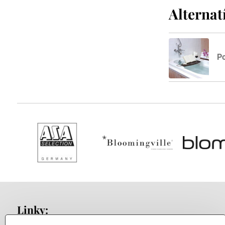
Alternat
P
Linky: