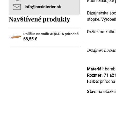
Radi relaxujete 
info​@noxinterier​.sk
Dizajnérska sp
Navštívené produkty
stopke. Vyroben
Držiak na knihu
Polička na vaňu AQUALA prírodná
63,55 €
Dizajnér: Lucia
Materiál:
bamb
Rozmer:
71 až 
Farba
: prírodná
Stav:
na otázku