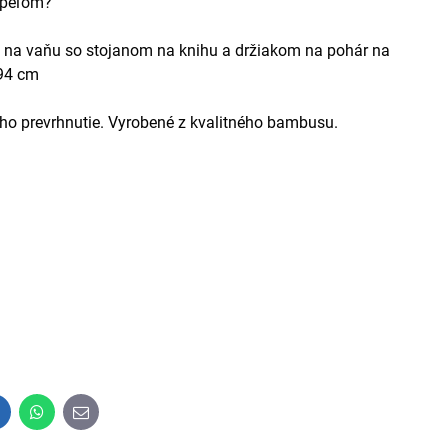
kúpeľom?
A
na vaňu so stojanom na knihu a držiakom na pohár na
 94 cm
 jeho prevrhnutie. Vyrobené z kvalitného bambusu.
inkedIn
WhatsApp
E-
mail