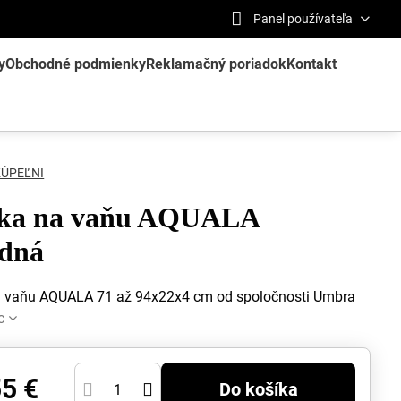
Panel používateľa
y
Obchodné podmienky
Reklamačný poriadok
Kontakt
KÚPEĽNI
čka na vaňu AQUALA
odná
a vaňu AQUALA 71 až 94x22x4 cm od spoločnosti Umbra
c
55 €
Do košíka