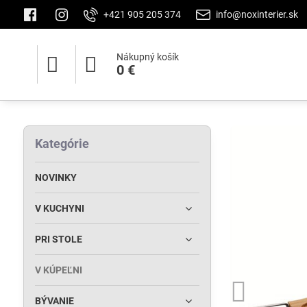
+421 905 205 374
info@noxinterier.sk
Nákupný košík
0 €
Kategórie
NOVINKY
V KUCHYNI
PRI STOLE
V KÚPEĽNI
BÝVANIE