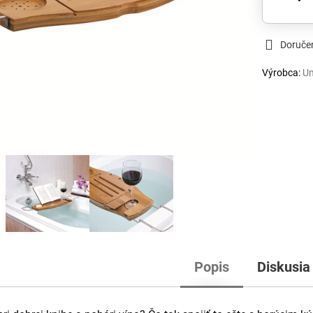
Doruče
Výrobca:
U
Popis
Diskusia