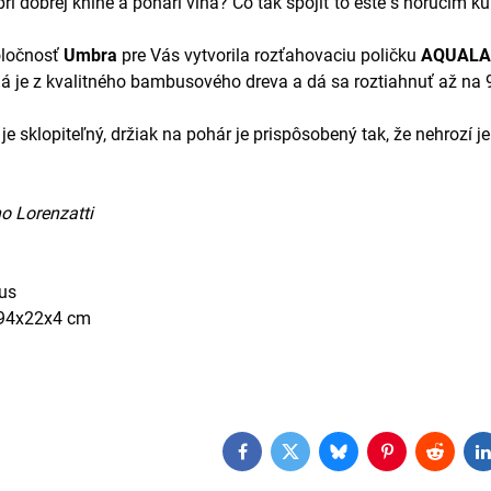
pri dobrej knihe a pohári vína? Čo tak spojiť to ešte s horúcim 
oločnosť
Umbra
pre Vás vytvorila rozťahovaciu poličku
AQUAL
á je z kvalitného bambusového dreva a dá sa roztiahnuť až na
 je sklopiteľný, držiak na pohár je prispôsobený tak, že nehrozí
no Lorenzatti
us
94x22x4 cm
Facebook
Twitter
Bluesky
Pinterest
Reddit
L