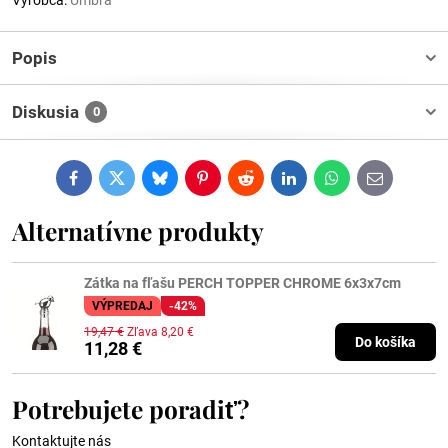
Výrobca:
Umbra
Popis
Diskusia
0
Facebook
Twitter
Bluesky
Pinterest
Reddit
LinkedIn
WhatsApp
E-
mail
Alternatívne produkty
Zátka na fľašu PERCH TOPPER CHROME 6x3x7cm
VÝPREDAJ
-42%
19,47 €
Zľava 8,20 €
Do košíka
11,28 €
Potrebujete poradiť?
Kontaktujte nás