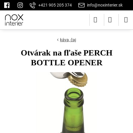
+421 905 205 374
info@noxinterier.sk
káva, čaj
Otvárak na fľaše PERCH
BOTTLE OPENER