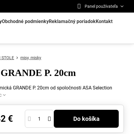
Panel používateľa
y
Obchodné podmienky
Reklamačný poriadok
Kontakt
I STOLE
misy, misky
 GRANDE P. 20cm
mická GRANDE P. 20cm od spoločnosti ASA Selection
c
42 €
Do košíka