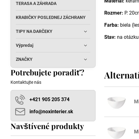
Materiál:
keram
TERASA A ZÁHRADA
Rozmer:
P. 20c
KRABIČKY POSLEDNEJ ZÁCHRANY
Farba:
biela (le
TIPY NA DARČEKY
Stav:
na otázku
Výpredaj
ZNAČKY
Potrebujete poradiť?
Alternat
Kontaktujte nás
+421 905 205 374
M
info​@noxinterier​.sk
Navštívené produkty
M