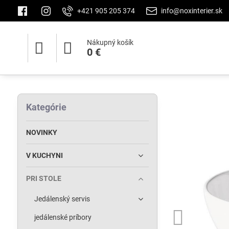
+421 905 205 374
info@noxinterier.sk
Nákupný košík
0 €
Kategórie
NOVINKY
V KUCHYNI
PRI STOLE
Jedálenský servis
jedálenské príbory