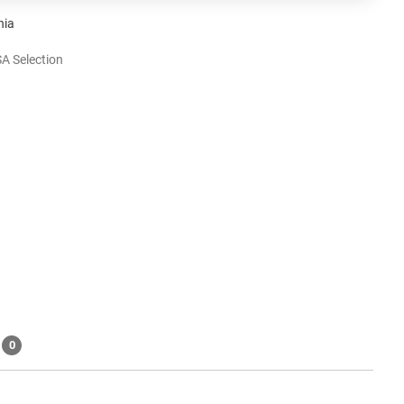
nia
A Selection
0