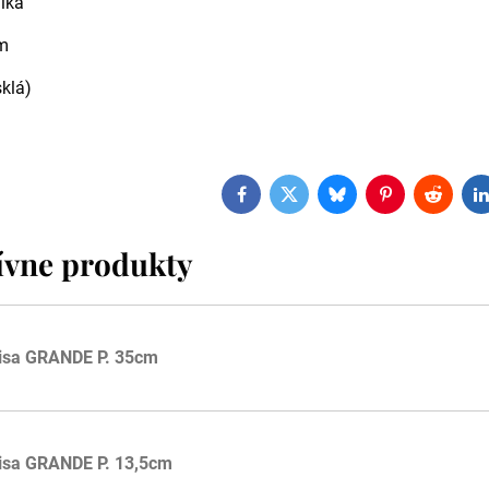
ika
m
sklá)
Facebook
Twitter
Bluesky
Pinterest
Reddit
L
ívne produkty
isa GRANDE P. 35cm
isa GRANDE P. 13,5cm