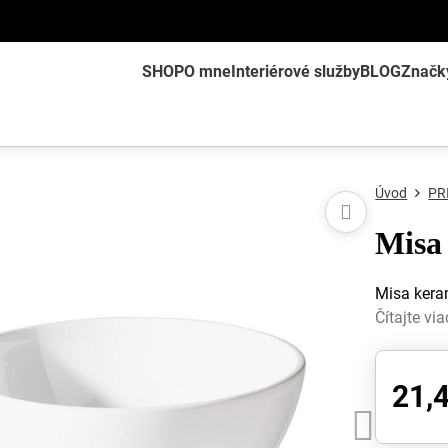
SHOP
O mne
Interiérové služby
BLOG
Značk
Úvod
PR
Misa
Misa kera
Čítajte via
21,