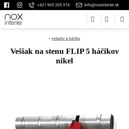
+421 905 205 374
info@noxinterier.sk
vešiaky a háčiky
Vešiak na stenu FLIP 5 háčikov
nikel