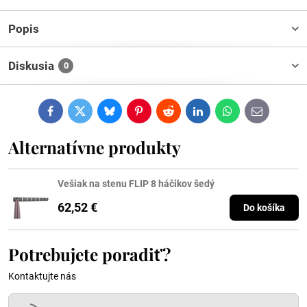
Popis
Diskusia
0
Facebook
Twitter
Bluesky
Pinterest
Reddit
LinkedIn
WhatsApp
E-
mail
Alternatívne produkty
Vešiak na stenu FLIP 8 háčikov šedý
62,52 €
Do košíka
Potrebujete poradiť?
Kontaktujte nás