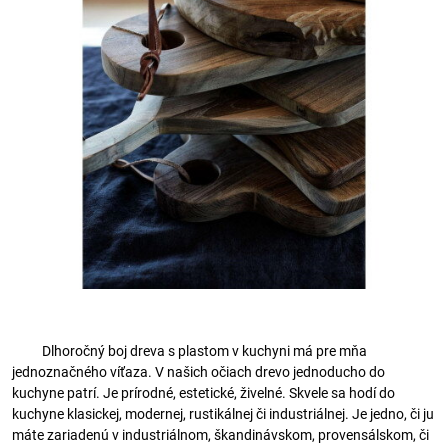
Dlhoročný boj dreva s plastom v kuchyni má pre mňa
jednoznačného víťaza. V našich očiach drevo jednoducho do
kuchyne patrí. Je prírodné, estetické, živelné. Skvele sa hodí do
kuchyne klasickej, modernej, rustikálnej či industriálnej. Je jedno, či ju
máte zariadenú v industriálnom, škandinávskom, provensálskom, či