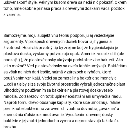
„slovenskom" štýle. Pekným kusom dreva sa nedá nič pokaziť. Okrem
toho, mne osobne prináša práca s drevenými doskami väčší pôžitok
z varenia.
Samozrejme, moju subjektívnu teóriu podporujú aj vedeckejšie
argumenty. V prospech drevených dosiek hovorí aj hygiena a
životnosť. Hoci váš prvotný tip by zrejme bol, že hygienickejšia je
plastová doska, výskumy potvrdzujú opak. Americkí vedci zistili (ale
naozaj! :) ), že plastové dosky ukrývajú podstatne viac baktérií. Ako
je to možné? Veď plastové dosky sa oveľa ľahšie umývajú. Baktériám
sa však na nich darí lepšie, najmä v zárezoch a ryhách, ktoré
používaním vznikajú. Vedci sa zamerali na baktérie salmonely a
E.coli a tie by si za svoje životné prostredie vybrali jednoznačne plast.
Dlhodobým používaním sa baktérie na plastovej doske veselo
množia. Zo zárezov ich totiž úplne neodstráni ani umývačka riadu.
Naproti tomu drevo obsahuje kapiláry, ktoré síce umožňujú ľahšie
preniknutie baktérií, no zároveň ich vtiahnu dovnútra, „uväznia" a
znemožnia ďalšie rozmnožovanie. Vysušením drevenej dosky
baktérie v jej vnútri jednoducho vymrú a nepredstavujú tak ďalšiu
hrozbu.