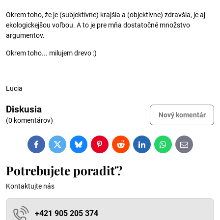
Okrem toho, že je (subjektívne) krajšia a (objektívne) zdravšia, je aj
ekologickejšou voľbou. A to je pre mňa dostatočné množstvo
argumentov.
Okrem toho... milujem drevo :)
Lucia
Diskusia
Nový komentár
(0 komentárov)
Facebook
Twitter
Bluesky
Pinterest
Reddit
LinkedIn
WhatsApp
E-
mail
Potrebujete poradiť?
Kontaktujte nás
+421 905 205 374