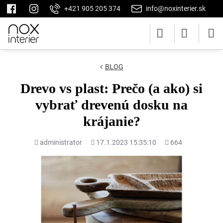
+421 905 205 374
info@noxinterier.sk
BLOG
Drevo vs plast: Prečo (a ako) si
vybrať drevenú dosku na
krájanie?
Pridal
Pridané
Počet
administrator
17.1.2023 15:35:10
664
zobrazení