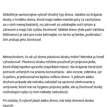
Dôležité je samozrejme vybrať vhodný typ dreva. Ideálne sú krájacie
dosky z tvrdého dreva, ktoré majú nielen menšie póry (a zachytáva
sa v nich menej baktérií), no zároveň sú odolnejšie voči ryhám a
zárezom a majú tak vyššiu životnosť. Mäkké drevo (kde patrí väčšina
ihličnanov) je síce pre nože šetrnejšie, no tie ho aj ľahšie „poškriabu",
čím znižujú jeho životnosť.
Mimochodom, čo ak už doma plastovú dosku máte? Netreba ju hneď
vyhadzovať. Plastovú dosku môžete používať pri príprave jedla,
ktoré ďalej tepelne upravíte (napríklad mäso). Na krájanie čerstvých
potravín určených na priamu konzumáciu - ako ovocie, zelenina, syr
či pečivo, je jednoznačne lepšou voľbou drevo. V jednom alebo
druhom prípade ale netreba zabúdať na správne ošetrovanie a
umývanie, ktoré má na hygienu prípravy jedla, ale aj životnosť dosky
rozhodujúci vplyv (o tom niekedy nabudúce).
Pri otázke, či vybrať plast alebo drevo, má teda drevená doska
navrch.