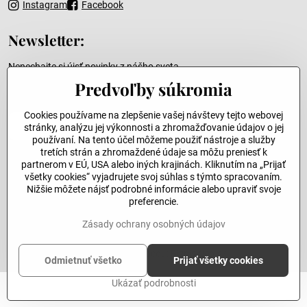
Instagram
Facebook
Newsletter:
Nenechajte si újsť novinky z nášho sveta
Predvoľby súkromia
Váš e-mail
Cookies používame na zlepšenie vašej návštevy tejto webovej
stránky, analýzu jej výkonnosti a zhromažďovanie údajov o jej
používaní. Na tento účel môžeme použiť nástroje a služby
tretích strán a zhromaždené údaje sa môžu preniesť k
partnerom v EÚ, USA alebo iných krajinách. Kliknutím na „Prijať
Odoslať
všetky cookies“ vyjadrujete svoj súhlas s týmto spracovaním.
Nižšie môžete nájsť podrobné informácie alebo upraviť svoje
preferencie.
Zásady ochrany osobných údajov
©
2026
Copyright
Predvoľby súkromia
Zásady ochrany osobných údajov
Vytvorené pomocou:
BiznisWeb.sk
Odmietnuť všetko
Prijať všetky cookies
Ukázať podrobnosti