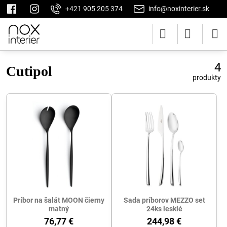
+421 905 205 374
info@noxinterier.sk
4
Cutipol
produkty
Príbor na šalát MOON čierny
Sada príborov MEZZO set
matný
24ks lesklé
76,77 €
244,98 €