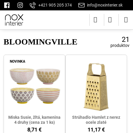
+421 905 205 374
info@noxinterier.sk
21
BLOOMINGVILLE
produktov
NOVINKA
Miska Susie, žltá, kamenina
Strúhadlo Hamlet z nerez
4 druhy (cena za 1 ks)
ocele zlaté
8,71 €
11,17 €