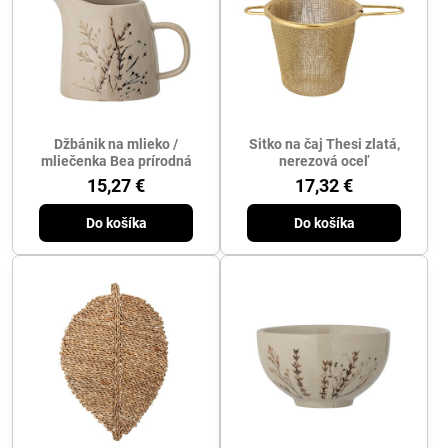
Džbánik na mlieko /
Sitko na čaj Thesi zlatá,
mliečenka Bea prírodná
nerezová oceľ
15,27 €
17,32 €
Do košíka
Do košíka